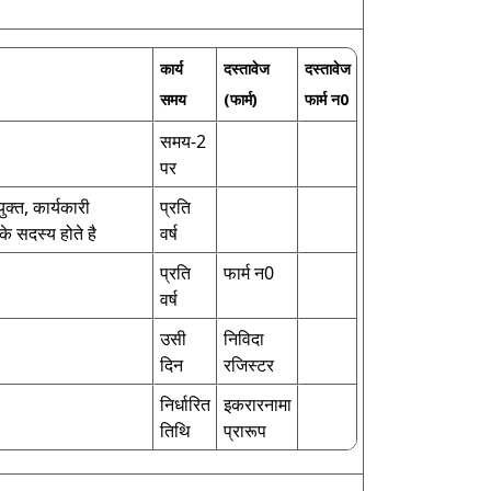
कार्य
दस्तावेज
दस्तावेज
समय
(फार्म)
फार्म न0
समय-2
पर
क्त, कार्यकारी
प्रति
े सदस्य होते है
वर्ष
प्रति
फार्म न0
वर्ष
उसी
निविदा
दिन
रजिस्टर
निर्धारित
इकरारनामा
तिथि
प्रारूप