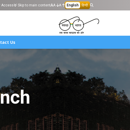
r Access
Skip to main content
A
A
English
हिन्दी
tact Us
anch