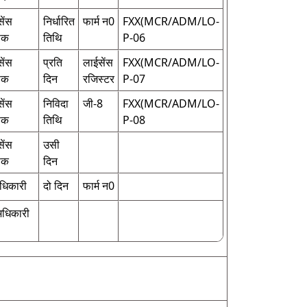
ेंस
निर्धारित
फार्म न0
FXX(MCR/ADM/LO-
िक
तिथि
P-06
ेंस
प्रति
लाईसेंस
FXX(MCR/ADM/LO-
िक
दिन
रजिस्टर
P-07
ेंस
निविदा
जी-8
FXX(MCR/ADM/LO-
िक
तिथि
P-08
ेंस
उसी
िक
दिन
धिकारी
दो दिन
फार्म न0
अधिकारी